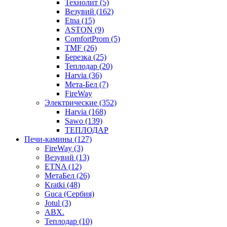
Технолит (5)
Везувий (162)
Etna (15)
ASTON (9)
ComfortProm (5)
TMF (26)
Березка (25)
Теплодар (20)
Harvia (36)
Мета-Бел (7)
FireWay
Электрические (352)
Harvia (168)
Sawo (139)
ТЕПЛОДАР
Печи-камины (127)
FireWay (3)
Везувий (13)
ETNA (12)
МетаБел (26)
Kratki (48)
Guca (Сербия)
Jotul (3)
ABX.
Теплодар (10)