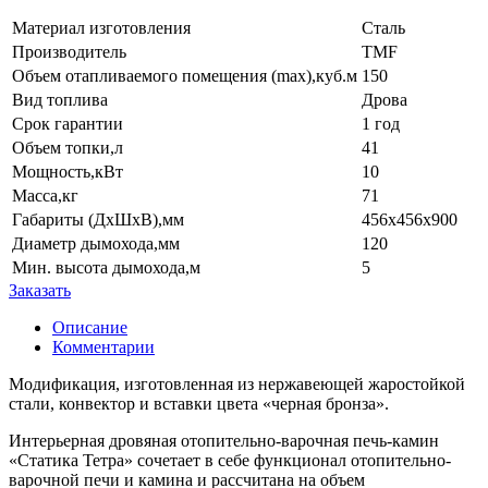
Материал изготовления
Сталь
Производитель
TMF
Объем отапливаемого помещения (max),куб.м
150
Вид топлива
Дрова
Срок гарантии
1 год
Объем топки,л
41
Мощность,кВт
10
Масса,кг
71
Габариты (ДхШхВ),мм
456х456х900
Диаметр дымохода,мм
120
Мин. высота дымохода,м
5
Заказать
Описание
Комментарии
Модификация, изготовленная из нержавеющей жаростойкой
стали, конвектор и вставки цвета «черная бронза».
Интерьерная дровяная отопительно-варочная печь-камин
«Статика Тетра» сочетает в себе функционал отопительно-
варочной печи и камина и рассчитана на объем