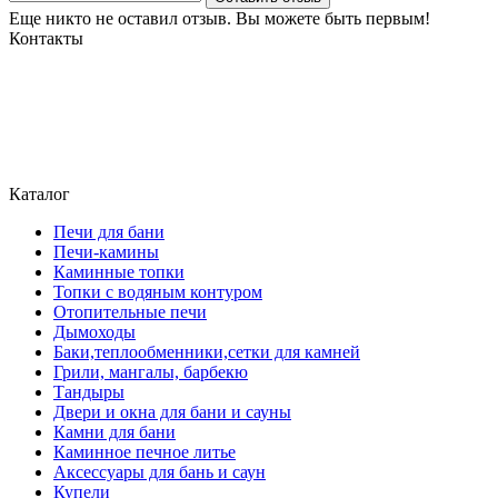
Еще никто не оставил отзыв. Вы можете быть первым!
Контакты
Могилев, ул. Чайковского 8, ТЦ Строймаркет,1 этаж 17 пав.
atriumstyle@list.ru
+375 (29) 389-93-25
+375 (29) 389 93-60
Каталог
Печи для бани
Печи-камины
Каминные топки
Топки с водяным контуром
Отопительные печи
Дымоходы
Баки,теплообменники,сетки для камней
Грили, мангалы, барбекю
Тандыры
Двери и окна для бани и сауны
Камни для бани
Каминное печное литье
Аксессуары для бань и саун
Купели