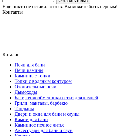
Оставить отзыв
Еще никто не оставил отзыв. Вы можете быть первым!
Контакты
Могилев, ул. Чайковского 8, ТЦ Строймаркет,1 этаж 17 пав.
atriumstyle@list.ru
+375 (29) 389-93-25
+375 (29) 389 93-60
Каталог
Печи для бани
Печи-камины
Каминные топки
Топки с водяным контуром
Отопительные печи
Дымоходы
Баки,теплообменники,сетки для камней
Грили, мангалы, барбекю
Тандыры
Двери и окна для бани и сауны
Камни для бани
Каминное печное литье
Аксессуары для бань и саун
Купели