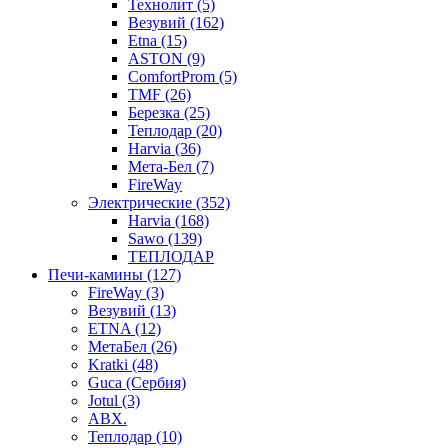
Технолит (5)
Везувий (162)
Etna (15)
ASTON (9)
ComfortProm (5)
TMF (26)
Березка (25)
Теплодар (20)
Harvia (36)
Мета-Бел (7)
FireWay
Электрические (352)
Harvia (168)
Sawo (139)
ТЕПЛОДАР
Печи-камины (127)
FireWay (3)
Везувий (13)
ETNA (12)
МетаБел (26)
Kratki (48)
Guca (Сербия)
Jotul (3)
ABX.
Теплодар (10)