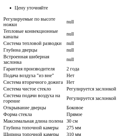
Цену уточняйте
Регулируемые по высоте
null
ножки
Тепловые конвекционные
null
каналы
Система тепловой разводки
null
Глубина дверцы
null
Встроенная шиберная
null
заслонка
Гарантия производителя
2 года
Подача воздуха "из вне"
Нет
Система вторичного дожига
Нет
Система чистое стекло
Регулируется заслонкой
Система подачи воздуха на
Регулируется заслонкой
горение
Открывание дверцы
Боковое
Форма стекла
Прямое
Максимальная длина полена
30 см
Глубина топочной камеры
275 мм
Ширина топочной камеры
310 мм