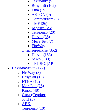
Технолит (5)
Везувий (162)
Etna (15)
ASTON (9)
ComfortProm (5)
TMF (26)
Березка (25)
Теплодар (20)
Harvia (36)
Мета-Бел (7)
FireWay
Электрические (352)
Harvia (168)
Sawo (139)
ТЕПЛОДАР
Печи-камины (127)
FireWay (3)
Везувий (13)
ETNA (12)
МетаБел (26)
Kratki (48)
Guca (Сербия)
Jotul (3)
ABX.
Теплодар (10)