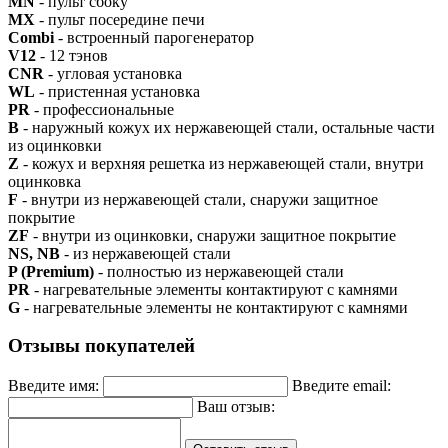
MN
- пульт сбоку
MX
- пульт посередине печи
Combi
- встроенный парогенератор
V12
- 12 тэнов
CNR
- угловая установка
WL
- пристенная установка
PR
- профессиональные
В
- наружный кожух их нержавеющей стали, остальные части
из оцинковки
Z
- кожух и верхняя решетка из нержавеющей стали, внутри
оцинковка
F
- внутри из нержавеющей стали, снаружи защитное
покрытие
ZF
- внутри из оцинковки, снаружи защитное покрытие
NS, NB
- из нержавеющей стали
P (Premium)
- полностью из нержавеющей стали
PR
- нагревательные элементы контактируют с камнями
G
- нагревательные элементы не контактируют с камнями
Отзывы покупателей
Введите имя:
Введите email:
Ваш отзыв: