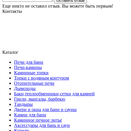
Оставить отзыв
Еще никто не оставил отзыв. Вы можете быть первым!
Контакты
Могилев, ул. Чайковского 8, ТЦ Строймаркет,1 этаж 17 пав.
atriumstyle@list.ru
+375 (29) 389-93-25
+375 (29) 389 93-60
Каталог
Печи для бани
Печи-камины
Каминные топки
Топки с водяным контуром
Отопительные печи
Дымоходы
Баки,теплообменники,сетки для камней
Грили, мангалы, барбекю
Тандыры
Двери и окна для бани и сауны
Камни для бани
Каминное печное литье
Аксессуары для бань и саун
Купели