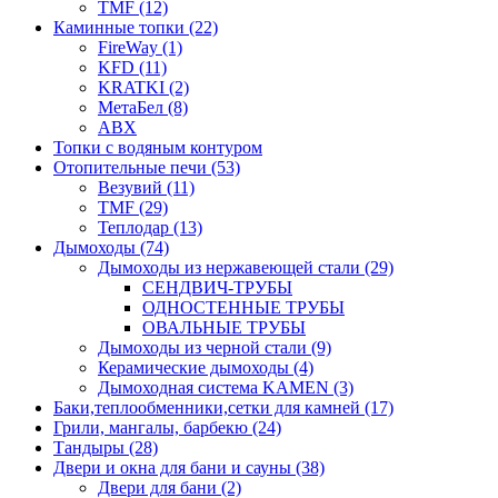
TMF (12)
Каминные топки (22)
FireWay (1)
KFD (11)
KRATKI (2)
МетаБел (8)
ABX
Топки с водяным контуром
Отопительные печи (53)
Везувий (11)
TMF (29)
Теплодар (13)
Дымоходы (74)
Дымоходы из нержавеющей стали (29)
СЕНДВИЧ-ТРУБЫ
ОДНОСТЕННЫЕ ТРУБЫ
ОВАЛЬНЫЕ ТРУБЫ
Дымоходы из черной стали (9)
Керамические дымоходы (4)
Дымоходная система KAMEN (3)
Баки,теплообменники,сетки для камней (17)
Грили, мангалы, барбекю (24)
Тандыры (28)
Двери и окна для бани и сауны (38)
Двери для бани (2)