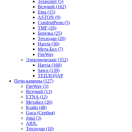
Технолит (5)
Везувий (162)
Etna (15)
ASTON (9)
ComfortProm (5)
TMF (26)
Березка (25)
Теплодар (20)
Harvia (36)
Мета-Бел (7)
FireWay
Электрические (352)
Harvia (168)
Sawo (139)
ТЕПЛОДАР
Печи-камины (127)
FireWay (3)
Везувий (13)
ETNA (12)
МетаБел (26)
Kratki (48)
Guca (Сербия)
Jotul (3)
ABX.
Теплодар (10)