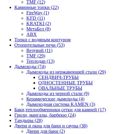
TMF (12)
Каминные топки (22)
FireWay (1)
KFD (11)
KRATKI (2)
МетаБел (8)
ABX
Топки с водяным контуром
Отопительные печи (53)
Везувий (11)
TMF (29)
Теплодар (13)
Дымоходы (74)
Дымоходы из нержавеющей стали (29)
СЕНДВИЧ-ТРУБЫ
ОДНОСТЕННЫЕ ТРУБЫ
ОВАЛЬНЫЕ ТРУБЫ
Дымоходы из черной стали (9)
Керамические дымоходы (4)
Дымоходная система KAMEN (3)
Баки,теплообменники,сетки для камней (17)
Грили, мангалы, барбекю (24)
Тандыры (28)
Двери и окна для бани и сауны (38)
Двери для бани (2)