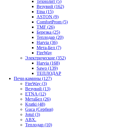
Технолит (5)
Везувий (162)
Etna (15)
ASTON (9)
ComfortProm (5)
TMF (26)
Березка (25)
Теплодар (20)
Harvia (36)
Мета-Бел (7)
FireWay
Электрические (352)
Harvia (168)
Sawo (139)
ТЕПЛОДАР
Печи-камины (127)
FireWay (3)
Везувий (13)
ETNA (12)
МетаБел (26)
Kratki (48)
Guca (Сербия)
Jotul (3)
ABX.
Теплодар (10)