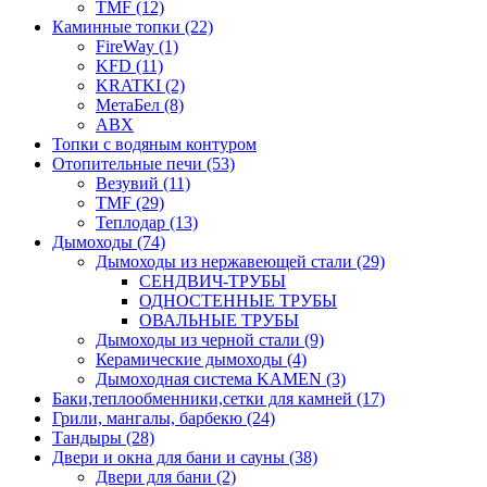
TMF (12)
Каминные топки (22)
FireWay (1)
KFD (11)
KRATKI (2)
МетаБел (8)
ABX
Топки с водяным контуром
Отопительные печи (53)
Везувий (11)
TMF (29)
Теплодар (13)
Дымоходы (74)
Дымоходы из нержавеющей стали (29)
СЕНДВИЧ-ТРУБЫ
ОДНОСТЕННЫЕ ТРУБЫ
ОВАЛЬНЫЕ ТРУБЫ
Дымоходы из черной стали (9)
Керамические дымоходы (4)
Дымоходная система KAMEN (3)
Баки,теплообменники,сетки для камней (17)
Грили, мангалы, барбекю (24)
Тандыры (28)
Двери и окна для бани и сауны (38)
Двери для бани (2)