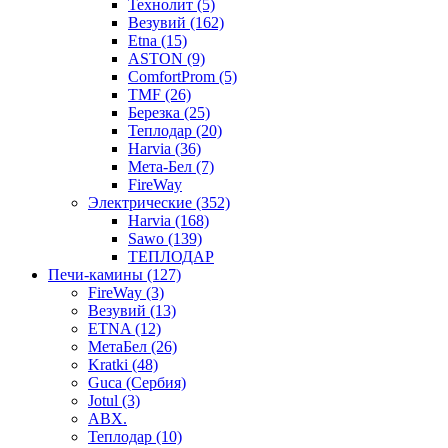
Технолит (5)
Везувий (162)
Etna (15)
ASTON (9)
ComfortProm (5)
TMF (26)
Березка (25)
Теплодар (20)
Harvia (36)
Мета-Бел (7)
FireWay
Электрические (352)
Harvia (168)
Sawo (139)
ТЕПЛОДАР
Печи-камины (127)
FireWay (3)
Везувий (13)
ETNA (12)
МетаБел (26)
Kratki (48)
Guca (Сербия)
Jotul (3)
ABX.
Теплодар (10)