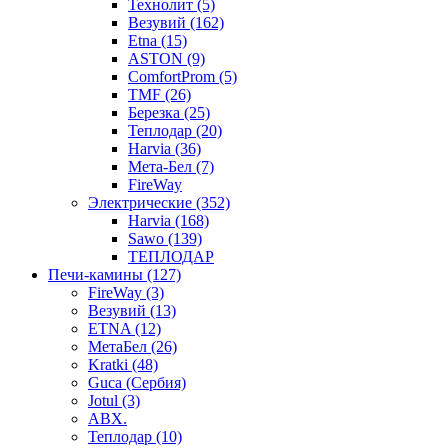
Технолит (5)
Везувий (162)
Etna (15)
ASTON (9)
ComfortProm (5)
TMF (26)
Березка (25)
Теплодар (20)
Harvia (36)
Мета-Бел (7)
FireWay
Электрические (352)
Harvia (168)
Sawo (139)
ТЕПЛОДАР
Печи-камины (127)
FireWay (3)
Везувий (13)
ETNA (12)
МетаБел (26)
Kratki (48)
Guca (Сербия)
Jotul (3)
ABX.
Теплодар (10)