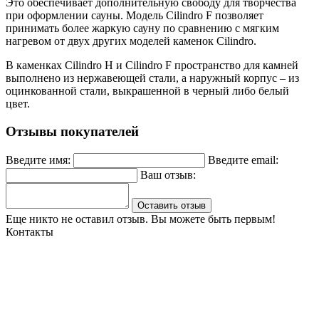
Это обеспечивает дополнительную свободу для творчества
при оформлении сауны. Модель Cilindro F позволяет
принимать более жаркую сауну по сравнению с мягким
нагревом от двух других моделей каменок Cilindro.
В каменках Cilindro H и Cilindro F пространство для камней
выполнено из нержавеющей стали, а наружный корпус – из
оцинкованной стали, выкрашенной в черный либо белый
цвет.
Отзывы покупателей
Введите имя:
Введите email:
Ваш отзыв:
Оставить отзыв
Еще никто не оставил отзыв. Вы можете быть первым!
Контакты
Могилев, ул. Чайковского 8, ТЦ Строймаркет,1 этаж 17 пав.
atriumstyle@list.ru
+375 (29) 389-93-25
+375 (29) 389 93-60