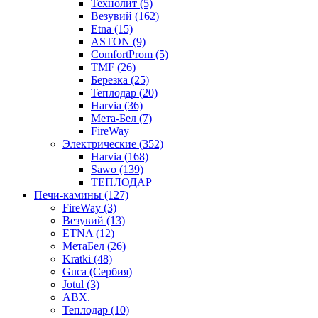
Технолит (5)
Везувий (162)
Etna (15)
ASTON (9)
ComfortProm (5)
TMF (26)
Березка (25)
Теплодар (20)
Harvia (36)
Мета-Бел (7)
FireWay
Электрические (352)
Harvia (168)
Sawo (139)
ТЕПЛОДАР
Печи-камины (127)
FireWay (3)
Везувий (13)
ETNA (12)
МетаБел (26)
Kratki (48)
Guca (Сербия)
Jotul (3)
ABX.
Теплодар (10)