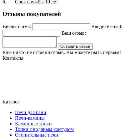
6. Срок службы 10 лет
Отзывы покупателей
Введите имя:
Введите email:
Ваш отзыв:
Оставить отзыв
Еще никто не оставил отзыв. Вы можете быть первым!
Контакты
Могилев, ул. Чайковского 8, ТЦ Строймаркет,1 этаж 17 пав.
atriumstyle@list.ru
+375 (29) 389-93-25
+375 (29) 389 93-60
Каталог
Печи для бани
Печи-камины
Каминные топки
Топки с водяным контуром
Отопительные печи