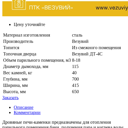
Цену уточняйте
Материал изготовления
сталь
Производитель
Везувий
Топится
Из смежного помещения
Топочная дверца
Везувий ДТ-4С
Объем парильного помещения, м3
8-18
Диаметр дымохода, мм
115
Вес камней, кг
40
Глубина, мм
700
Ширина, мм
415
Высота, мм
650
Заказать
Описание
Комментарии
Дровяные печи-каменки предназначены для отопления
парильного помещения бани, получения пара и нагрева воды.