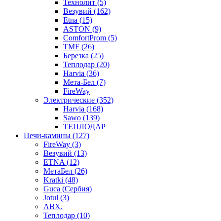
Технолит (5)
Везувий (162)
Etna (15)
ASTON (9)
ComfortProm (5)
TMF (26)
Березка (25)
Теплодар (20)
Harvia (36)
Мета-Бел (7)
FireWay
Электрические (352)
Harvia (168)
Sawo (139)
ТЕПЛОДАР
Печи-камины (127)
FireWay (3)
Везувий (13)
ETNA (12)
МетаБел (26)
Kratki (48)
Guca (Сербия)
Jotul (3)
ABX.
Теплодар (10)