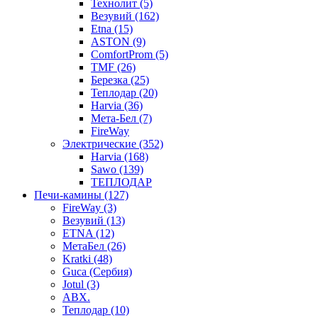
Технолит (5)
Везувий (162)
Etna (15)
ASTON (9)
ComfortProm (5)
TMF (26)
Березка (25)
Теплодар (20)
Harvia (36)
Мета-Бел (7)
FireWay
Электрические (352)
Harvia (168)
Sawo (139)
ТЕПЛОДАР
Печи-камины (127)
FireWay (3)
Везувий (13)
ETNA (12)
МетаБел (26)
Kratki (48)
Guca (Сербия)
Jotul (3)
ABX.
Теплодар (10)