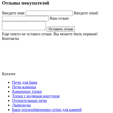
Отзывы покупателей
Введите имя:
Введите email:
Ваш отзыв:
Оставить отзыв
Еще никто не оставил отзыв. Вы можете быть первым!
Контакты
Могилев, ул. Чайковского 8, ТЦ Строймаркет,1 этаж 17 пав.
atriumstyle@list.ru
+375 (29) 389-93-25
+375 (29) 389 93-60
Каталог
Печи для бани
Печи-камины
Каминные топки
Топки с водяным контуром
Отопительные печи
Дымоходы
Баки,теплообменники,сетки для камней