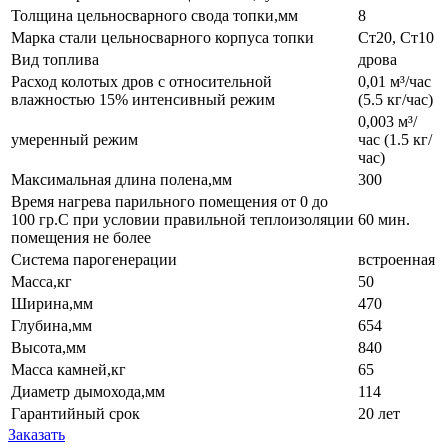
Толщина цельносварного свода топки,мм
8
Марка стали цельносварного корпуса топки
Ст20, Ст10
Вид топлива
дрова
Расход колотых дров с относительной
0,01 м³/час
влажностью 15% интенсивный режим
(5.5 кг/час)
0,003 м³/
умеренный режим
час (1.5 кг/
час)
Максимальная длина полена,мм
300
Время нагрева парильного помещения от 0 до
100 гр.С при условии правильной теплоизоляции
60 мин.
помещения не более
Система парогенерации
встроенная
Масса,кг
50
Ширина,мм
470
Глубина,мм
654
Высота,мм
840
Масса камней,кг
65
Диаметр дымохода,мм
114
Гарантийный срок
20 лет
Заказать