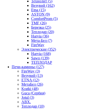
Технолит (5)
Везувий (162)
Etna (15)
ASTON (9)
ComfortProm (5)
TMF (26)
Березка (25)
Теплодар (20)
Harvia (36)
Мета-Бел (7)
FireWay
Электрические (352)
Harvia (168)
Sawo (139)
ТЕПЛОДАР
Печи-камины (127)
FireWay (3)
Везувий (13)
ETNA (12)
МетаБел (26)
Kratki (48)
Guca (Сербия)
Jotul (3)
ABX.
Теплодар (10)