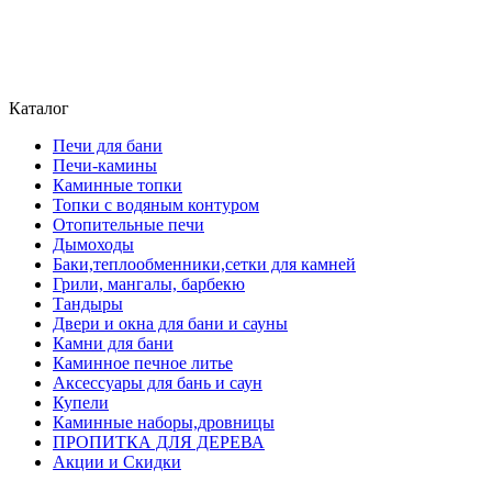
atriumstyle@list.ru
+375 (29) 389-93-25
+375 (29) 389 93-60
Каталог
Печи для бани
Печи-камины
Каминные топки
Топки с водяным контуром
Отопительные печи
Дымоходы
Баки,теплообменники,сетки для камней
Грили, мангалы, барбекю
Тандыры
Двери и окна для бани и сауны
Камни для бани
Каминное печное литье
Аксессуары для бань и саун
Купели
Каминные наборы,дровницы
ПРОПИТКА ДЛЯ ДЕРЕВА
Акции и Скидки