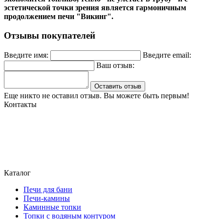
эстетической точки зрения является гармоничным
продолжением печи "Викинг".
Отзывы покупателей
Введите имя:
Введите email:
Ваш отзыв:
Оставить отзыв
Еще никто не оставил отзыв. Вы можете быть первым!
Контакты
Могилев, ул. Чайковского 8, ТЦ Строймаркет,1 этаж 17 пав.
atriumstyle@list.ru
+375 (29) 389-93-25
+375 (29) 389 93-60
Каталог
Печи для бани
Печи-камины
Каминные топки
Топки с водяным контуром