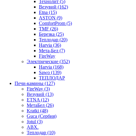
Технолит (5)
Везувий (162)
Etna (15)
ASTON (9)
ComfortProm (5)
TMF (26)
Березка (25)
Теплодар (20)
Harvia (36)
Мета-Бел (7)
FireWay
Электрические (352)
Harvia (168)
Sawo (139)
ТЕПЛОДАР
Печи-камины (127)
FireWay (3)
Везувий (13)
ETNA (12)
МетаБел (26)
Kratki (48)
Guca (Сербия)
Jotul (3)
ABX.
Теплодар (10)