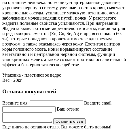
на организм человека: нормализует артериальное давление,
укрепляет нервную систему, улучшает состав крови, смягчает
кровеносные сосуды, усиливает мужскую потенцию, лечит
заболевания мочевыводящих путей, почек. У разогретого
жадеита полезные свойства усиливаются. При нагревании
Жадеита выделяются метакремниевой кислоты, ионов натрия
и ряда микроэлементов (Zn, Cu, Se, Ag и др., всего около 60-
ти), которые попадают в кровоток вместе с вдыхаемым
воздухом, а также всасываясь через кожу. Достигая центров
коры головного мозга, ионы нормализируют состояние
вегетативной и центральной нервной системы, функции
эндокринных желез, а также создают противовоспалительный
эффект и бактериостатическое действе.
Упаковка - пластиковое ведро
Вес - 20кг
Отзывы покупателей
Введите имя:
Введите email:
Ваш отзыв:
Оставить отзыв
Еще никто не оставил отзыв. Вы можете быть первым!