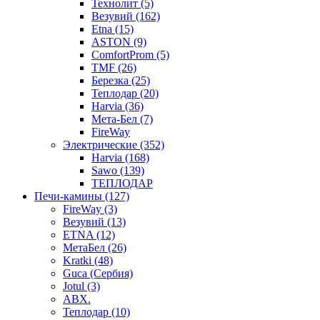
Технолит (5)
Везувий (162)
Etna (15)
ASTON (9)
ComfortProm (5)
TMF (26)
Березка (25)
Теплодар (20)
Harvia (36)
Мета-Бел (7)
FireWay
Электрические (352)
Harvia (168)
Sawo (139)
ТЕПЛОДАР
Печи-камины (127)
FireWay (3)
Везувий (13)
ETNA (12)
МетаБел (26)
Kratki (48)
Guca (Сербия)
Jotul (3)
ABX.
Теплодар (10)