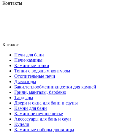
Контакты
Могилев, ул. Чайковского 8, ТЦ Строймаркет,1 этаж 17 пав.
atriumstyle@list.ru
+375 (29) 389-93-25
+375 (29) 389 93-60
Каталог
Печи для бани
Печи-камины
Каминные топки
Топки с водяным контуром
Отопительные печи
Дымоходы
Баки,теплообменники,сетки для камней
Грили, мангалы, барбекю
Тандыры
Двери и окна для бани и сауны
Камни для бани
Каминное печное литье
Аксессуары для бань и саун
Купели
Каминные наборы,дровницы