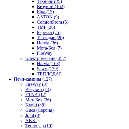
Технолит (5)
Везувий (162)
Etna (15)
ASTON (9)
ComfortProm (5)
TMF (26)
Березка (25)
Теплодар (20)
Harvia (36)
Мета-Бел (7)
FireWay
Электрические (352)
Harvia (168)
Sawo (139)
ТЕПЛОДАР
Печи-камины (127)
FireWay (3)
Везувий (13)
ETNA (12)
МетаБел (26)
Kratki (48)
Guca (Сербия)
Jotul (3)
ABX.
Теплодар (10)