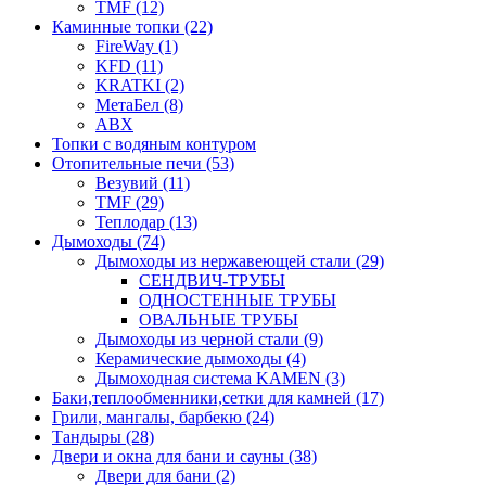
TMF (12)
Каминные топки (22)
FireWay (1)
KFD (11)
KRATKI (2)
МетаБел (8)
ABX
Топки с водяным контуром
Отопительные печи (53)
Везувий (11)
TMF (29)
Теплодар (13)
Дымоходы (74)
Дымоходы из нержавеющей стали (29)
СЕНДВИЧ-ТРУБЫ
ОДНОСТЕННЫЕ ТРУБЫ
ОВАЛЬНЫЕ ТРУБЫ
Дымоходы из черной стали (9)
Керамические дымоходы (4)
Дымоходная система KAMEN (3)
Баки,теплообменники,сетки для камней (17)
Грили, мангалы, барбекю (24)
Тандыры (28)
Двери и окна для бани и сауны (38)
Двери для бани (2)