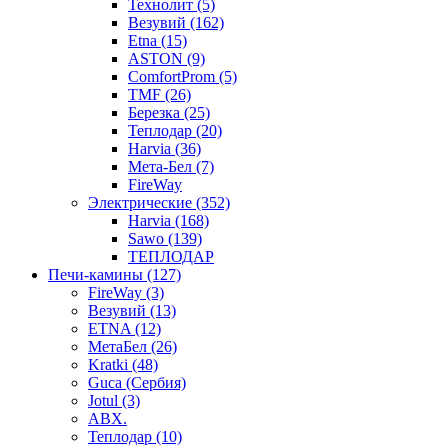
Технолит (5)
Везувий (162)
Etna (15)
ASTON (9)
ComfortProm (5)
TMF (26)
Березка (25)
Теплодар (20)
Harvia (36)
Мета-Бел (7)
FireWay
Электрические (352)
Harvia (168)
Sawo (139)
ТЕПЛОДАР
Печи-камины (127)
FireWay (3)
Везувий (13)
ETNA (12)
МетаБел (26)
Kratki (48)
Guca (Сербия)
Jotul (3)
ABX.
Теплодар (10)