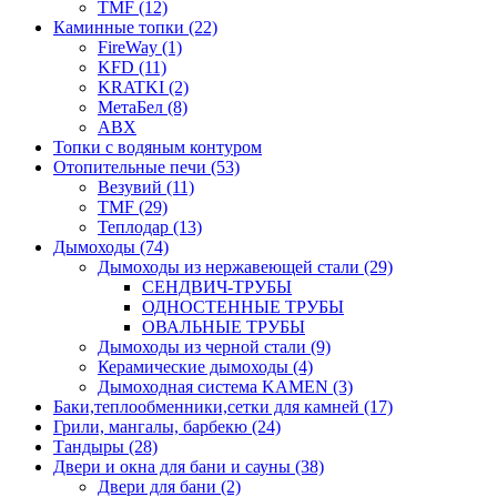
TMF (12)
Каминные топки (22)
FireWay (1)
KFD (11)
KRATKI (2)
МетаБел (8)
ABX
Топки с водяным контуром
Отопительные печи (53)
Везувий (11)
TMF (29)
Теплодар (13)
Дымоходы (74)
Дымоходы из нержавеющей стали (29)
СЕНДВИЧ-ТРУБЫ
ОДНОСТЕННЫЕ ТРУБЫ
ОВАЛЬНЫЕ ТРУБЫ
Дымоходы из черной стали (9)
Керамические дымоходы (4)
Дымоходная система KAMEN (3)
Баки,теплообменники,сетки для камней (17)
Грили, мангалы, барбекю (24)
Тандыры (28)
Двери и окна для бани и сауны (38)
Двери для бани (2)