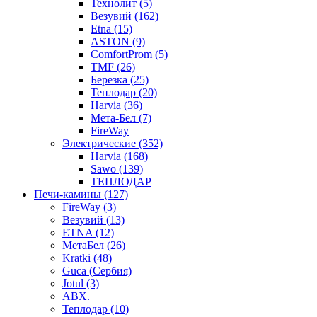
Технолит (5)
Везувий (162)
Etna (15)
ASTON (9)
ComfortProm (5)
TMF (26)
Березка (25)
Теплодар (20)
Harvia (36)
Мета-Бел (7)
FireWay
Электрические (352)
Harvia (168)
Sawo (139)
ТЕПЛОДАР
Печи-камины (127)
FireWay (3)
Везувий (13)
ETNA (12)
МетаБел (26)
Kratki (48)
Guca (Сербия)
Jotul (3)
ABX.
Теплодар (10)