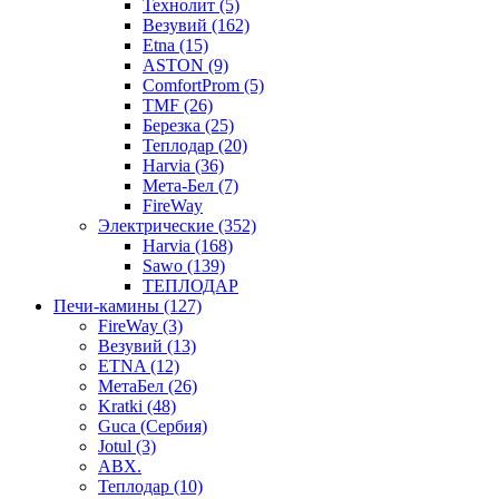
Технолит (5)
Везувий (162)
Etna (15)
ASTON (9)
ComfortProm (5)
TMF (26)
Березка (25)
Теплодар (20)
Harvia (36)
Мета-Бел (7)
FireWay
Электрические (352)
Harvia (168)
Sawo (139)
ТЕПЛОДАР
Печи-камины (127)
FireWay (3)
Везувий (13)
ETNA (12)
МетаБел (26)
Kratki (48)
Guca (Сербия)
Jotul (3)
ABX.
Теплодар (10)