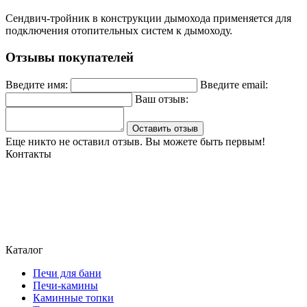
Сендвич-тройник в конструкции дымохода применяется для
подключения отопительных систем к дымоходу.
Отзывы покупателей
Введите имя:
Введите email:
Ваш отзыв:
Оставить отзыв
Еще никто не оставил отзыв. Вы можете быть первым!
Контакты
Могилев, ул. Чайковского 8, ТЦ Строймаркет,1 этаж 17 пав.
atriumstyle@list.ru
+375 (29) 389-93-25
+375 (29) 389 93-60
Каталог
Печи для бани
Печи-камины
Каминные топки