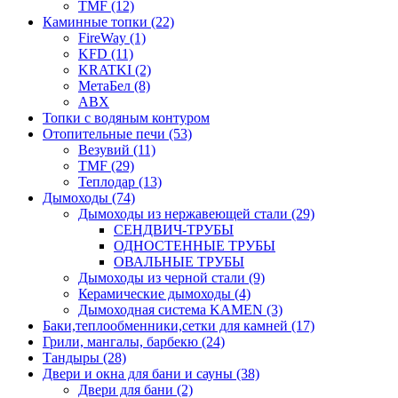
TMF (12)
Каминные топки (22)
FireWay (1)
KFD (11)
KRATKI (2)
МетаБел (8)
ABX
Топки с водяным контуром
Отопительные печи (53)
Везувий (11)
TMF (29)
Теплодар (13)
Дымоходы (74)
Дымоходы из нержавеющей стали (29)
СЕНДВИЧ-ТРУБЫ
ОДНОСТЕННЫЕ ТРУБЫ
ОВАЛЬНЫЕ ТРУБЫ
Дымоходы из черной стали (9)
Керамические дымоходы (4)
Дымоходная система KAMEN (3)
Баки,теплообменники,сетки для камней (17)
Грили, мангалы, барбекю (24)
Тандыры (28)
Двери и окна для бани и сауны (38)
Двери для бани (2)