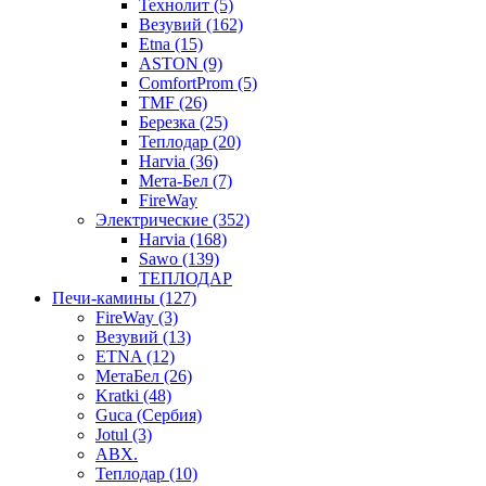
Технолит (5)
Везувий (162)
Etna (15)
ASTON (9)
ComfortProm (5)
TMF (26)
Березка (25)
Теплодар (20)
Harvia (36)
Мета-Бел (7)
FireWay
Электрические (352)
Harvia (168)
Sawo (139)
ТЕПЛОДАР
Печи-камины (127)
FireWay (3)
Везувий (13)
ETNA (12)
МетаБел (26)
Kratki (48)
Guca (Сербия)
Jotul (3)
ABX.
Теплодар (10)