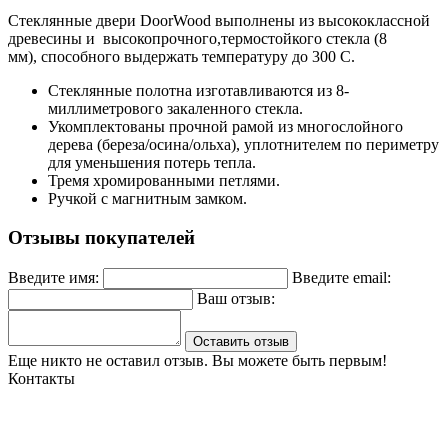
Стеклянные двери DoorWood выполнены из высококлассной
древесины и высокопрочного,термостойкого стекла (8
мм), способного выдержать температуру до 300 С.
Стеклянные полотна изготавливаются из 8-
миллиметрового закаленного стекла.
Укомплектованы прочной рамой из многослойного
дерева (береза/осина/ольха), уплотнителем по периметру
для уменьшения потерь тепла.
Тремя хромированными петлями.
Ручкой с магнитным замком.
Отзывы покупателей
Введите имя:
Введите email:
Ваш отзыв:
Оставить отзыв
Еще никто не оставил отзыв. Вы можете быть первым!
Контакты
Могилев, ул. Чайковского 8, ТЦ Строймаркет,1 этаж 17 пав.