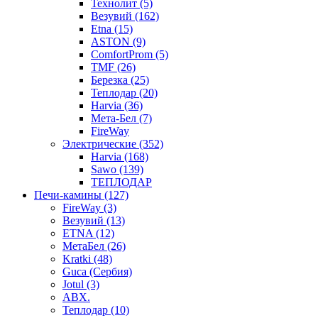
Технолит (5)
Везувий (162)
Etna (15)
ASTON (9)
ComfortProm (5)
TMF (26)
Березка (25)
Теплодар (20)
Harvia (36)
Мета-Бел (7)
FireWay
Электрические (352)
Harvia (168)
Sawo (139)
ТЕПЛОДАР
Печи-камины (127)
FireWay (3)
Везувий (13)
ETNA (12)
МетаБел (26)
Kratki (48)
Guca (Сербия)
Jotul (3)
ABX.
Теплодар (10)