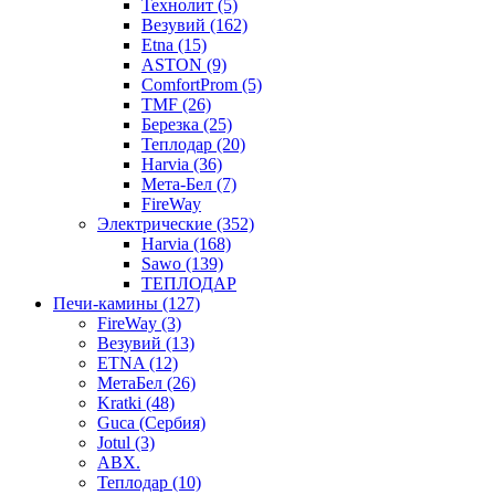
Технолит (5)
Везувий (162)
Etna (15)
ASTON (9)
ComfortProm (5)
TMF (26)
Березка (25)
Теплодар (20)
Harvia (36)
Мета-Бел (7)
FireWay
Электрические (352)
Harvia (168)
Sawo (139)
ТЕПЛОДАР
Печи-камины (127)
FireWay (3)
Везувий (13)
ETNA (12)
МетаБел (26)
Kratki (48)
Guca (Сербия)
Jotul (3)
ABX.
Теплодар (10)