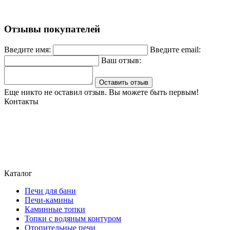
Отзывы покупателей
Введите имя:
Введите email:
Ваш отзыв:
Оставить отзыв
Еще никто не оставил отзыв. Вы можете быть первым!
Контакты
Могилев, ул. Чайковского 8, ТЦ Строймаркет,1 этаж 17 пав.
atriumstyle@list.ru
+375 (29) 389-93-25
+375 (29) 389 93-60
Каталог
Печи для бани
Печи-камины
Каминные топки
Топки с водяным контуром
Отопительные печи