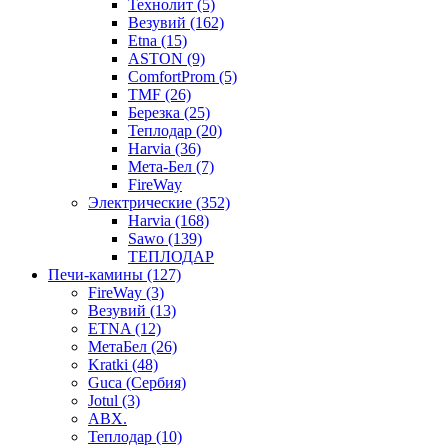
Технолит (5)
Везувий (162)
Etna (15)
ASTON (9)
ComfortProm (5)
TMF (26)
Березка (25)
Теплодар (20)
Harvia (36)
Мета-Бел (7)
FireWay
Электрические (352)
Harvia (168)
Sawo (139)
ТЕПЛОДАР
Печи-камины (127)
FireWay (3)
Везувий (13)
ETNA (12)
МетаБел (26)
Kratki (48)
Guca (Сербия)
Jotul (3)
ABX.
Теплодар (10)