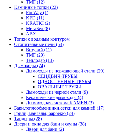
TMF (12)
Каминные топки (22)
FireWay (1)
KFD (11)
KRATKI (2)
МетаБел (8)
ABX
Топки с водяным контуром
Отопительные печи (53)
Везувий (11)
TMF (29)
Теплодар (13)
Дымоходы (74)
Дымоходы из нержавеющей стали (29)
СЕНДВИЧ-ТРУБЫ
ОДНОСТЕННЫЕ ТРУБЫ
ОВАЛЬНЫЕ ТРУБЫ
Дымоходы из черной стали (9)
Керамические дымоходы (4)
Дымоходная система KAMEN (3)
Баки,теплообменники,сетки для камней (17)
Грили, мангалы, барбекю (24)
Тандыры (28)
Двери и окна для бани и сауны (38)
Двери для бани (2)